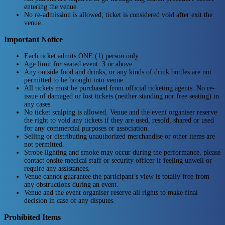
entering the venue.
No re-admission is allowed; ticket is considered void after exit the
venue.
Important Notice
Each ticket admits ONE (1) person only.
Age limit for seated event: 3 or above.
Any outside food and drinks, or any kinds of drink bottles are not
permitted to be brought into venue.
All tickets must be purchased from official ticketing agents. No re-
issue of damaged or lost tickets (neither standing nor free seating) in
any cases.
No ticket scalping is allowed. Venue and the event organiser reserve
the right to void any tickets if they are used, resold, shared or used
for any commercial purposes or association.
Selling or distributing unauthorized merchandise or other items are
not permitted.
Strobe lighting and smoke may occur during the performance, please
contact onsite medical staff or security officer if feeling unwell or
require any assistances.
Venue cannot guarantee the participant’s view is totally free from
any obstructions during an event.
Venue and the event organiser reserve all rights to make final
decision in case of any disputes.
Prohibited Items