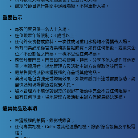
觀眾於節目進行期間中途離場後，不得重新入場。
重要告示
每張門票只供一名人士入場。
座位觀眾年齡限制：3 歲或以上。
任何外來食物或飲料、一次性或可重用水樽均不得攜帶入場。
所有門票必須從官方票務銷售點購買。如有任何損毀、或遺失企
位／不設劃位之門票，一概不受理任何補票。
嚴禁炒賣門票。門票如已被使用、轉售、分享予他人或作其他商
業／團體用途，場地管理方及活動主辦方有權取消該門票。
嚴禁售賣或派發未獲授權的商品或其他物品。
演出可能包含強光或煙霧效果，如觀眾感到不適或需要協助，請
盡快通知現場醫療或保安人員。
場地管理方不能保證觀眾的視野在活動中完全不受任何阻礙。
如有任何爭議，場地管理方及活動主辦方保留最終決定權。
違禁物品及事項
未獲授權的拍攝、錄影或錄音；
任何專業相機、GoPro或其他運動相機、錄影/錄音設備及平板電
腦；