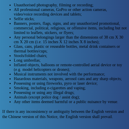
Unauthorised photography, filming or recording;
All professional cameras, GoPro or other action cameras,
video/voice recording devices and tablets;
Selfie sticks;
Banners, posters, flags, signs, and any unauthorized promotional,
commercial, political, religious, or offensive items, including but not
limited to leaflets, stickers, or flyers;
Any personal belongings larger than the dimensions of 38 cm X 30
cm X 20 cm (i.e. 15 inches X 12 inches X 8 inches);
Glass, cans, plastic or reuseable bottles, metal drink containers or
thermal bottles/cups;
Stools/folded chairs;
Long umbrellas;
Inflated objects, balloons or remote-controlled aerial device or toy
(e.g. model helicopters or drones);
Musical instruments not involved with the performance;
Hazardous materials, weapons, aerosol cans and any sharp objects;
Possessing or using fireworks, pyro or laser device;
Smoking, including e-cigarettes and vaping;
Possessing or using any illegal drugs;
Animals (except police dog / assist dog);
Any other items deemed harmful or a public nuisance by venue.
If there is any inconsistency or ambiguity between the English version and
the Chinese version of this Notice, the English version shall prevail.