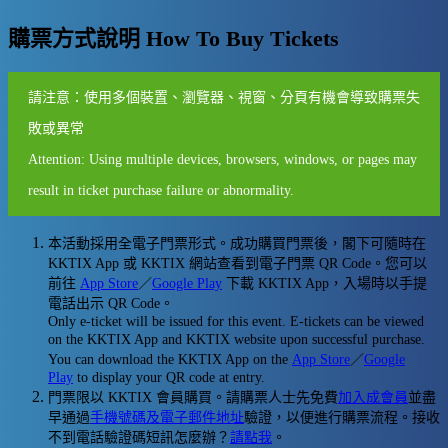
購票方式說明 How To Buy Tickets
請注意：使用多個裝置、瀏覽器、視窗、分頁有機會導致購票失
敗或異常
Attention: Using multiple devices, browsers, windows, or pages may
result in ticket purchase failure or abnormality.
本活動採用全電子門票形式。成功購買門票後，閣下可隨時在
KKTIX App 或 KKTIX 網站查看到電子門票 QR Code。您可以
前往
App Store
／
Google Play
下載 KKTIX App，入場時以手提
電話出示 QR Code。
Only e-ticket will be issued for this event. E-tickets can be viewed
on the KKTIX App and KKTIX website upon successful purchase.
You can download the KKTIX App on the
App Store
／
Google
Play
to display your QR code at entry.
門票限以 KKTIX 會員購買。請購票人士先免費
加入成會員
並盡
早通過
手機號碼及電子郵件地址
驗證，以便進行購票流程。接收
不到電話驗證碼短訊怎麼辦？
請點我
。