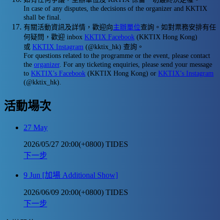
In case of any disputes, the decisions of the organizer and KKTIX
shall be final.
有關活動資訊及詳情，歡迎向
主辦單位
查詢。如對票務安排有任
何疑問，歡迎 inbox
KKTIX Facebook
(KKTIX Hong Kong)
或
KKTIX Instagram
(@kktix_hk) 查詢。
For questions related to the programme or the event, please contact
the
organizer
. For any ticketing enquiries, please send your message
to
KKTIX’s Facebook
(KKTIX Hong Kong) or
KKTIX’s Instagram
(@kktix_hk).
活動場次
27 May
2026/05/27 20:00(+0800)
TIDES
下一步
9 Jun [加場 Additional Show]
2026/06/09 20:00(+0800)
TIDES
下一步