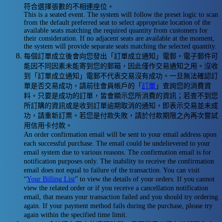
符合選擇張數的不相連座位。
This is a seated event. The system will follow the preset logic to scan
from the default preferred seat to select appropriate location of the
available seats matching the required quantity from customers for
their consideration. If no adjacent seats are available at the moment,
the system will provide separate seats matching the selected quantity.
每個訂單成立後會向您發出「訂單成立通知」電郵。電子郵件可
能因不同因素未能寄到您的郵箱，因此僅作交易通知之用。沒收
到「訂單成立通知」電郵不代表交易沒有成功。一旦無法確認訂
單是否交易成功，請前往會員帳戶的「
訂單
」查詢您的消費資
料。只要是成功的訂單，皆會顯示您所消費的資訊；若查不到您
所訂購的資訊或是收到訂單逾期取消的通知，即表示交易並未成
功，請重新訂票。若您是付款失敗，請於付款期限之內再次嘗試
用信用卡付款。
An order confirmation email will be sent to your email address upon
each successful purchase. The email could be undelievered to your
email system due to various reasons. The confirmation email is for
notification purposes only. The inability to receive the confirmation
email does not equal to failure of the transaction. You can visit
“
Your Billing List
” to view the details of your orders. If you cannot
view the related order or if you receive a cancellation notification
email, that means your transaction failed and you should try ordering
again. If your payment method fails during the purchase, please try
again within the specified time limit.