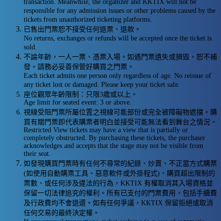
transaction. Meanwhile, the organizer and KKTIX will not be
responsible for any admission issues or other problems caused by the
tickets from unauthorized ticketing platforms.
已售出門票恕不接受任何退票、退款。
No returns, exchanges or refunds will be accepted once the ticket is
sold.
不論年齡，一人一票、憑票入場。如遇門票遺失或損毀，恕不補
發。請務必妥善保管好購買之門票。
Each ticket admits one person only regardless of age. No reissue of
any ticket lost or damaged. Please keep your ticket safe.
座位觀眾年齡限制：只限3歲或以上。
Age limit for seated event: 3 or above.
視線受阻門票所屬位置之視線可能部份或完全被障礙物遮擋。購
買有關門票即代表購票者明白並接受可能無法看到舞台之情況。
Restricted View tickets may have a view that is partially or
completely obstructed. By purchasing these tickets, the purchaser
acknowledges and accepts that the stage may not be visible from
their seat.
如發現購買門票時有任何不尋常的紀錄、炒賣、不正當方式購票
(如使用自動購票工具、惡意軟件或外掛程式)、購買超出限制的
票數、或任何涉及違法的行為，KKTIX 有權取消其入場資格並
保留一切法律追究的權利。所有已支付的門票費用，包括手續費
及行政費均不會退還。如有任何爭議，KKTIX 保留拒絕或取消
任何交易的最終決定權。