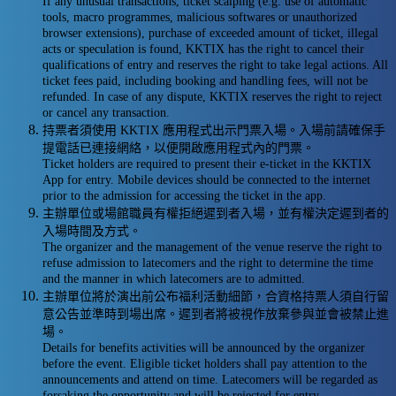
If any unusual transactions, ticket scalping (e.g. use of automatic
tools, macro programmes, malicious softwares or unauthorized
browser extensions), purchase of exceeded amount of ticket, illegal
acts or speculation is found, KKTIX has the right to cancel their
qualifications of entry and reserves the right to take legal actions. All
ticket fees paid, including booking and handling fees, will not be
refunded. In case of any dispute, KKTIX reserves the right to reject
or cancel any transaction.
持票者須使用 KKTIX 應用程式出示門票入場。入場前請確保手
提電話已連接網絡，以便開啟應用程式內的門票。
Ticket holders are required to present their e-ticket in the KKTIX
App for entry. Mobile devices should be connected to the internet
prior to the admission for accessing the ticket in the app.
主辦單位或場館職員有權拒絕遲到者入場，並有權決定遲到者的
入場時間及方式。
The organizer and the management of the venue reserve the right to
refuse admission to latecomers and the right to determine the time
and the manner in which latecomers are to admitted.
主辦單位將於演出前公布福利活動細節，合資格持票人須自行留
意公告並準時到場出席。遲到者將被視作放棄參與並會被禁止進
場。
Details for benefits activities will be announced by the organizer
before the event. Eligible ticket holders shall pay attention to the
announcements and attend on time. Latecomers will be regarded as
forsaking the opportunity and will be rejected for entry.