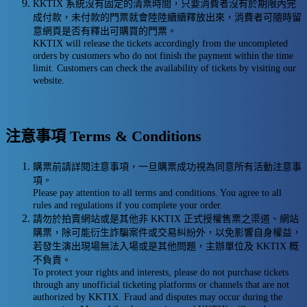
KKTIX 系統沒有固定的清票時間，只要消費者沒有於期限內完
成付款，未付款的門票就會陸陸續續釋放出來，消費者可隨時留
意網頁是否有釋出可購買的門票。
KKTIX will release the tickets accordingly from the uncompleted
orders by customers who do not finish the payment within the time
limit. Customers can check the availability of tickets by visiting our
website.
注意事項 Terms & Conditions
購票前請詳閱注意事項，一旦購票成功視為同意所有活動注意事
項。
Please pay attention to all terms and conditions. You agree to all
rules and regulations if you complete your order.
請勿於拍賣網站或是其他非 KKTIX 正式授權售票之渠道、網站
購票，除可能衍生詐騙案件或交易糾紛外，以免影響自身權益，
若發生演出現場無法入場或是其他問題，主辦單位及 KKTIX 概
不負責。
To protect your rights and interests, please do not purchase tickets
through any unofficial ticketing platforms or channels that are not
authorized by KKTIX. Fraud and disputes may occur during the