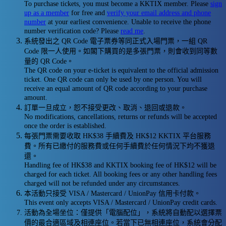
To purchase tickets, you must become a KKTIX member. Please
sign
up as a member
for free and
verify your email address and phone
number
at your earliest convenience. Unable to receive the phone
number verification code? Please
read me
.
系統發出之 QR Code 電子票券等同正式入場門票，一組 QR
Code 限一人使用。如閣下購買的是多張門票，則會收到同等數
量的 QR Code。
The QR code on your e-ticket is equivalent to the official admission
ticket. One QR code can only be used by one person. You will
receive an equal amount of QR code according to your purchase
amount.
訂單一旦成立，恕不接受更改、取消、退回或退款。
No modifications, cancellations, returns or refunds will be accepted
once the order is established.
每張門票需要收取 HK$38 手續費及 HK$12 KKTIX 平台服務
費。所有已繳付的服務費或任何手續費於任何情況下均不獲退
還。
Handling fee of HK$38 and KKTIX booking fee of HK$12 will be
charged for each ticket. All booking fees or any other handling fees
charged will not be refunded under any circumstances.
本活動只接受 VISA / Mastercard / UnionPay 信用卡付款。
This event only accepts VISA / Mastercard / UnionPay credit cards.
活動為全場坐位：僅提供「電腦配位」，系統將自動配以選擇票
價的最合適區域及相連座位。若當下已無相連座位，系統會分配