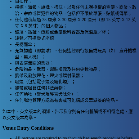
自拍桿；
橫幅、海報、旗幟、標誌，以及任何未獲授權的宣傳、商業、政
治、宗教或冒犯性的物品，包括但不限於單張、貼紙或傳單；
任何體積超過 38 厘米 X 30 厘米 X 20 厘米（即 15 英寸 X 12 英
寸 X 8 英寸）的個人物品；
玻璃、鐵罐、塑膠或金屬飲料容器及保溫瓶／杯；
矮凳／可摺疊式座椅
長柄雨傘；
充氣物體（即氣球）、任何遙控飛行設備或玩具（如：直升機模
型、無人機）；
與表演無關的樂器；
危險物品、武器、罐裝噴霧及任何尖銳物品；
攜帶及發放煙花、煙火或鐳射儀器；
吸煙（包括電子煙及霧化煙）；
攜帶或吸食任何非法藥物；
任何動物（警犬及導盲犬除外）；
任何場地管理方認為有害或可能構成公眾滋擾的物品。
如本中、英文版本的須知、告示及守則有任何牴觸或不相符之處，應
以英文版本為準。
Venue Entry Conditions
All patrons are required to go through bag search procedure before