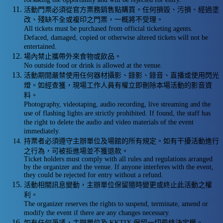
活動門票必須從官方票務銷售點購買。任何損毀、污損、經過塗
改、殘缺不全或複印之門票，一概將不受理。
All tickets must be purchased from official ticketing agents.
Defaced, damaged, copied or otherwise altered tickets will not be
entertained.
場內禁止攜帶外來食物或飲品。
No outside food or drink is allowed at the venue.
活動期間嚴禁使用任何器材攝影、錄影、錄音、直播或使用閃光
燈。如經查獲，現場工作人員有權立即刪除本場活動的影音資
料。
Photography, videotaping, audio recording, live streaming and the
use of flashing lights are strictly prohibited. If found, the staff has
the right to delete the audio and video materials of the event
immediately.
持票者必須遵守主辦單位及場館的所有規定。如有干擾活動進行
之行為，可被拒進場並不獲退款。
Ticket holders must comply with all rules and regulations arranged
by the organizer and the venue. If anyone interferes with the event,
they could be rejected for entry without a refund.
活動相關訊息變動，主辦單位保留隨時變更或終止此活動之權
利。
The organizer reserves the rights to suspend, terminate, amend or
modify the event if there are any changes necessary.
如有任何爭議，主辦單位及 KKTIX 保留一切最終決定權。